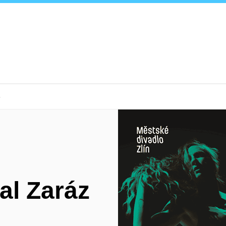
6
al Zaráz