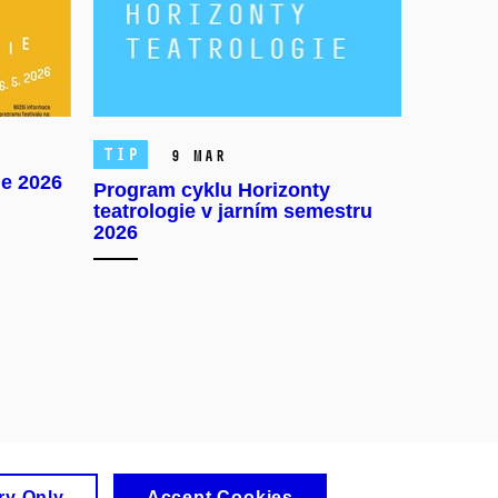
TIP
9 Mar
ie 2026
Program cyklu Horizonty
teatrologie v jarním semestru
2026
ry Only
Accept Cookies