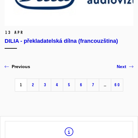
13 Apr
DILIA - překladatelská dílna (francouzština)
Previous
Next
1
2
3
4
5
6
7
…
60