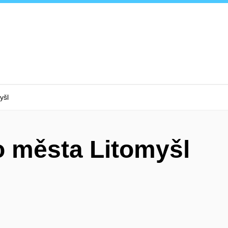
yšl
 města Litomyšl