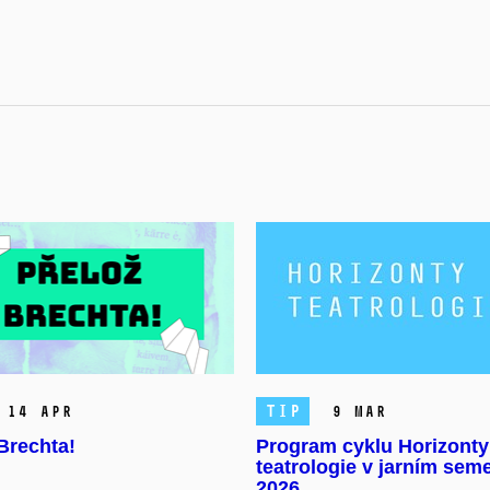
TIP
14 Apr
9 Mar
Brechta!
Program cyklu Horizonty
teatrologie v jarním sem
2026